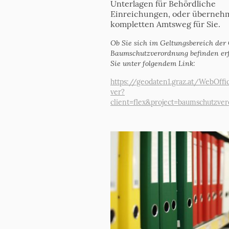
Unterlagen für Behördliche
Einreichungen, oder überneh
kompletten Amtsweg für Sie.
Ob Sie sich im Geltungsbereich der
Baumschutzverordnung befinden er
Sie unter folgendem Link:
https://geodaten1.graz.at/WebOffi
ver?
client=flex&project=baumschutzve