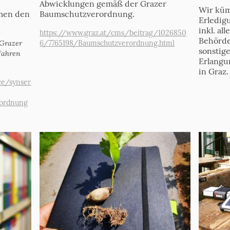
Abwicklungen gemäß der Grazer
Wir küm
Baumschutzverordnung.
men den
Erledig
inkl. al
https://www.graz.at/cms/beitrag/1026850
Behörde
6/7765198/Baumschutzverordnung.html
 Grazer
sonstig
fahren
Erlangu
in Graz.
ce/synser
rordnung