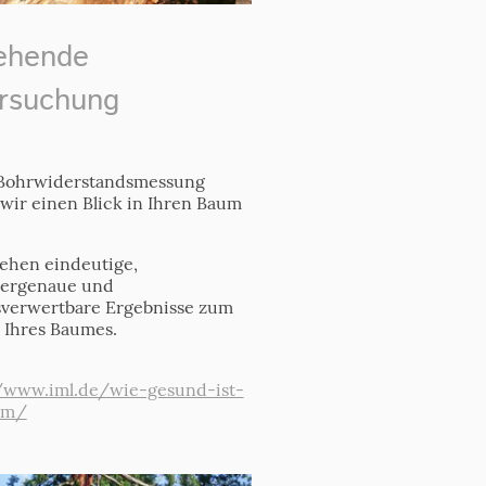
ehende
rsuchung
 Bohrwiderstandsmessung
wir einen Blick in Ihren Baum
tehen eindeutige,
tergenaue und
sverwertbare Ergebnisse zum
 Ihres Baumes.
//www.iml.de/wie-gesund-ist-
um/