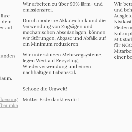
Wir arbeiten zu über 90% lärm- und
Wir bet
emissionsfrei.
und beh
 Ihre
Ausgle
Durch moderne Akkutechnik und die
t dem
Nistkas
Verwendung von Zugsägen und
er auf
Flederm
mechanischen Abseilanlagen, können
Kulturp
wir Störungen, Abgase und Abfälle auf
Mit sta
ein Minimum reduzieren.
für NGO
Mitarbei
Wir unterstützen Mehrwegsysteme,
ekunden
einer be
legen Wert auf Recycling,
Wiederverwendung und einen
nachhaltigen Lebensstil.
 Baum.
Schone die Umwelt!
/loesung
Mutter Erde dankt es dir!
/baumka