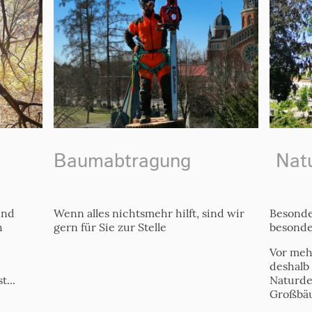
Baumabtragung
Natu
und
Wenn alles nichtsmehr hilft, sind wir
Besonde
h
gern für Sie zur Stelle
besonde
Vor mehr
deshalb 
t...
Naturde
Großbäu