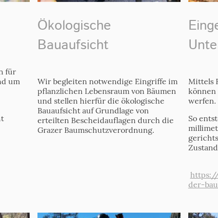
Ökologische
Eing
Bauaufsicht
Unte
n für
und um
Wir begleiten notwendige Eingriffe im
Mittels
pflanzlichen Lebensraum von Bäumen
können 
und stellen hierfür die ökologische
werfen.
Bauaufsicht auf Grundlage von
t
So ents
erteilten Bescheidauflagen durch die
millime
Grazer Baumschutzverordnung.
gericht
Zustand
https:
der-ba