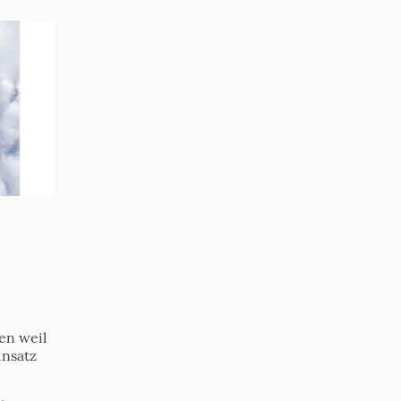
en weil
insatz